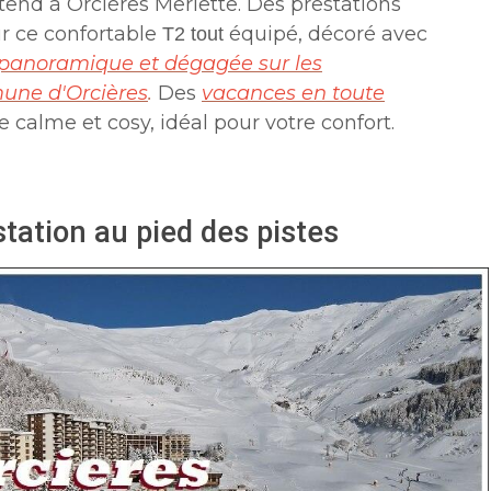
tend à Orcières Merlette.
Des prestations
ur ce confortable
équipé, décoré avec
T2 tout
panoramique et dégagée sur les
une d'Orcières
.
Des
vacances en toute
 calme et cosy, idéal pour votre confort.
tation au pied des pistes