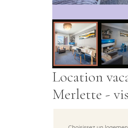
Salon Séjour
Location vac
Merlette - vis
Choisissez un
logemen