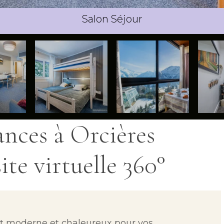
ances à Orcières
ite virtuelle 360°
t moderne et chaleureux
pour vos