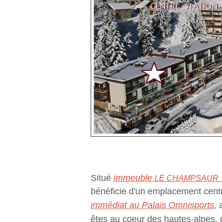
Situé
immeuble
LE CHAMPSAUR
bénéficie
d'un emplacement
cent
immédiat au
Palais Omnisports
,
êtes au coeur des hautes-alpes,