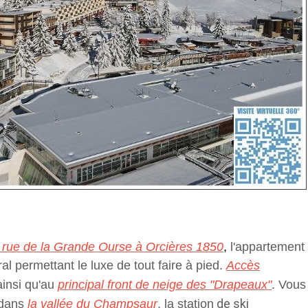
rue de la
Grande
Ourse à Orcières 1850
,
l'appartement
ral
permettant le luxe de tout faire à pied.
Accès
ainsi qu'au
principal front de
neige des "Drapeaux"
. Vous
de ski
 dans
la vallée du Champsaur
, la station