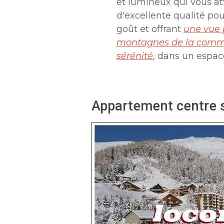
et lumineux qui vous at
d'excellente qualité po
goût
et
offrant
une vue 
montagnes de la comm
sérénité
, dans u
n espace
Appartement centre s